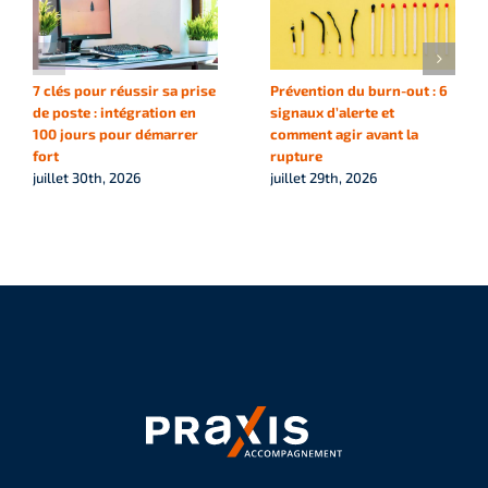
7 clés pour réussir sa prise
Prévention du burn-out : 6
de poste : intégration en
signaux d’alerte et
100 jours pour démarrer
comment agir avant la
fort
rupture
juillet 30th, 2026
juillet 29th, 2026