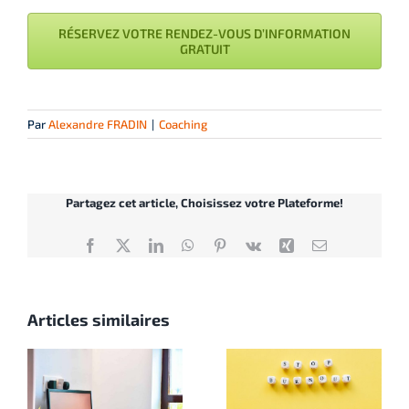
RÉSERVEZ VOTRE RENDEZ-VOUS D’INFORMATION
GRATUIT
Par
Alexandre FRADIN
|
Coaching
Partagez cet article, Choisissez votre Plateforme!
Facebook
X
LinkedIn
WhatsApp
Pinterest
Vk
Xing
Email
Articles similaires