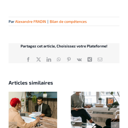
Par
Alexandre FRADIN
|
Bilan de compétences
Partagez cet article, Choisissez votre Plateforme!
Facebook
X
LinkedIn
WhatsApp
Pinterest
Vk
Xing
Email
Articles similaires