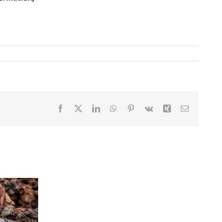
Facebook
X
LinkedIn
WhatsApp
Pinterest
Vk
Xing
Email