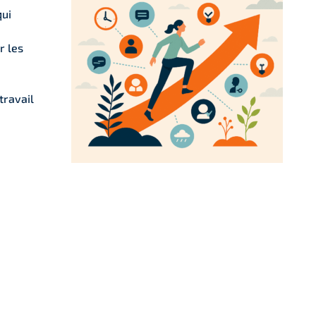
qui
r les
travail