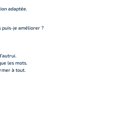
tion adaptée.
 puis-je améliorer ?
’autrui.
que les mots.
ormer à tout.