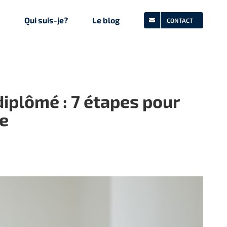
Qui suis-je?
Le blog
CONTACT
iplômé : 7 étapes pour
le