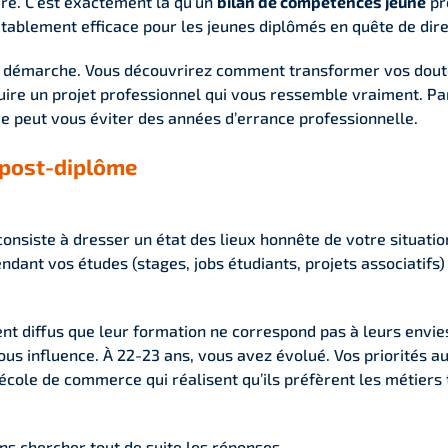
ire. C’est exactement là qu’un
bilan de compétences jeune
pr
tablement efficace pour les jeunes diplômés en quête de dire
 démarche. Vous découvrirez comment transformer vos doute
re un projet professionnel qui vous ressemble vraiment. Par
oie peut vous éviter des années d’errance professionnelle.
n post-diplôme
onsiste à dresser un état des lieux honnête de votre situation
ant vos études (stages, jobs étudiants, projets associatifs) 
t diffus que leur formation ne correspond pas à leurs envies
sous influence. À 22-23 ans, vous avez évolué. Vos priorités au
cole de commerce qui réalisent qu’ils préfèrent les métiers 
ans chercher tout de suite les réponses.