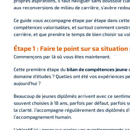
propres aspirations, il faut naviguer sans boussole cla
aux reconversions de milieu de carrière, s’avère redou
Ce guide vous accompagne étape par étape dans cette
compétences valorisables, et surtout comment construi
carrière, et que prendre le temps de bien choisir sa v
Étape 1 : Faire le point sur sa situatio
Commençons par là où vous êtes maintenant.
Cette première étape du
bilan de compétences jeune
c
domaine d’études ? Quelles ont été vos expériences pend
aujourd’hui ?
Beaucoup de jeunes diplômés arrivent avec ce sentimen
souvent choisies à 18 ans, parfois par défaut, parfois 
la clarté. J’accompagne régulièrement des diplômés d’é
l’accompagnement humain.
L’objectif ici : poser sur papier vos questionnements s