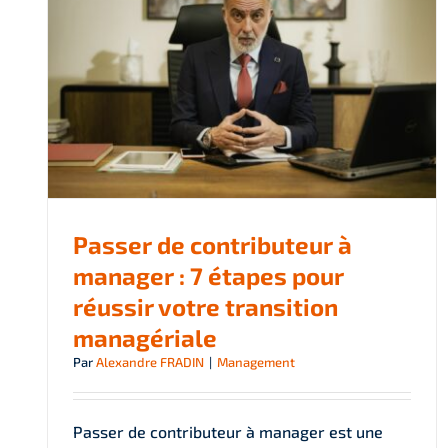
Passer de contributeur à
manager : 7 étapes pour
réussir votre transition
managériale
Par
Alexandre FRADIN
|
Management
Passer de contributeur à manager est une