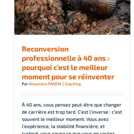
Reconversion
professionnelle à 40 ans :
pourquoi c’est le meilleur
moment pour se réinventer
Par
Alexandre FRADIN
|
Coaching
À 40 ans, vous pensez peut-être que changer
de carrière est trop tard. C'est l'inverse : c'est
souvent le meilleur moment. Vous avez
l'expérience, la stabilité financière, et
surtout, vous savez ce que vous ne voulez