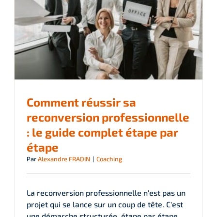
Comment réussir sa
reconversion professionnelle
: le guide complet étape par
étape
Par
Alexandre FRADIN
|
Coaching
La reconversion professionnelle n'est pas un
projet qui se lance sur un coup de tête. C'est
une démarche structurée, étape par étape,